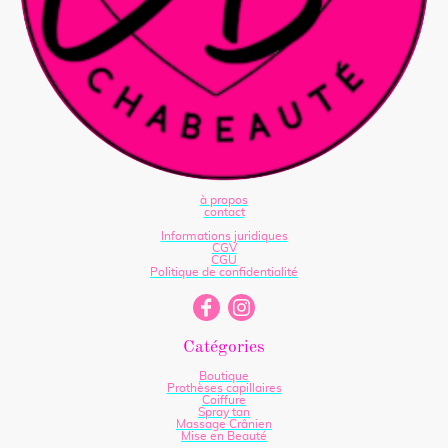
à propos
contact
Informations juridiques
CGV
CGU
Politique de confidentialité
Catégories
Boutique
Prothèses capillaires
Coiffure
Spray tan
Massage Crânien
Mise en Beauté