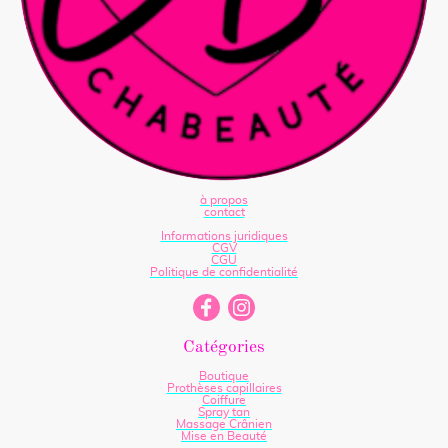
à propos
contact
Informations juridiques
CGV
CGU
Politique de confidentialité
Catégories
Boutique
Prothèses capillaires
Coiffure
Spray tan
Massage Crânien
Mise en Beauté