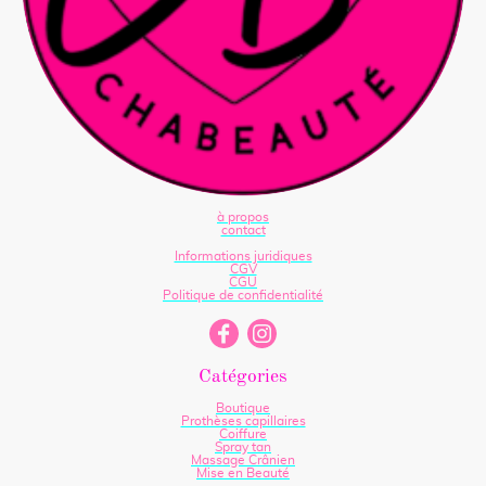
à propos
contact
Informations juridiques
CGV
CGU
Politique de confidentialité
Catégories
Boutique
Prothèses capillaires
Coiffure
Spray tan
Massage Crânien
Mise en Beauté