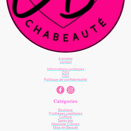
à propos
contact
Informations juridiques
CGV
CGU
Politique de confidentialité
Catégories
Boutique
Prothèses capillaires
Coiffure
Spray tan
Massage Crânien
Mise en Beauté