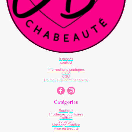
à propos
contact
Informations juridiques
CGV
CGU
Politique de confidentialité
Catégories
Boutique
Prothèses capillaires
Coiffure
Spray tan
Massage Crânien
Mise en Beauté