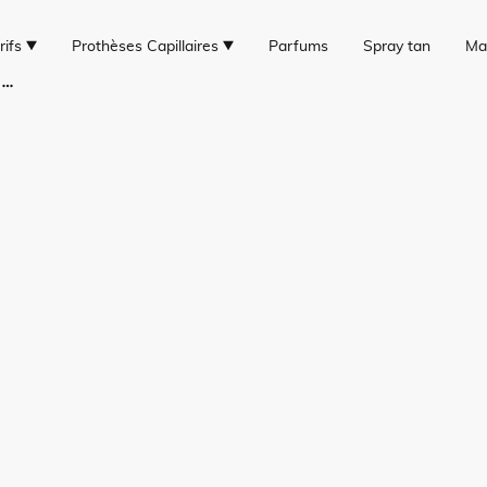
rifs
Prothèses Capillaires
Parfums
Spray tan
Ma