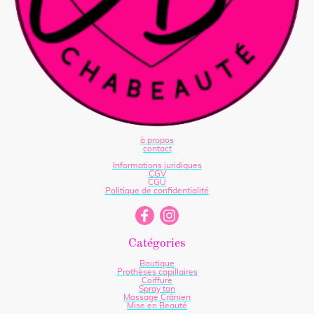
à propos
contact
Informations juridiques
CGV
CGU
Politique de confidentialité
Catégories
Boutique
Prothèses capillaires
Coiffure
Spray tan
Massage Crânien
Mise en Beauté