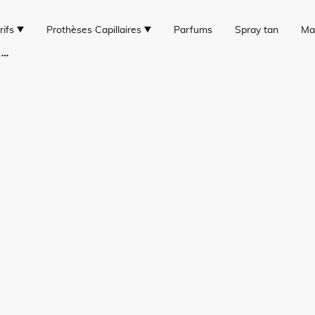
rifs
Prothèses Capillaires
Parfums
Spray tan
Ma