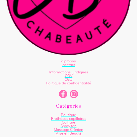
à propos
contact
Informations juridiques
CGV
CGU
Politique de confidentialité
Catégories
Boutique
Prothèses capillaires
Coiffure
Spray tan
Massage Crânien
Mise en Beauté