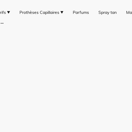
rifs
Prothèses Capillaires
Parfums
Spray tan
Ma