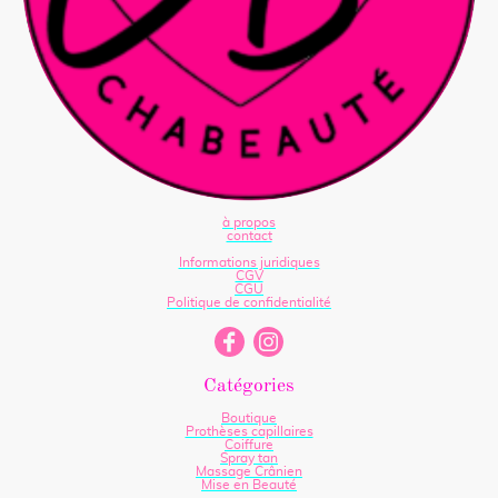
à propos
contact
Informations juridiques
CGV
CGU
Politique de confidentialité
Catégories
Boutique
Prothèses capillaires
Coiffure
Spray tan
Massage Crânien
Mise en Beauté