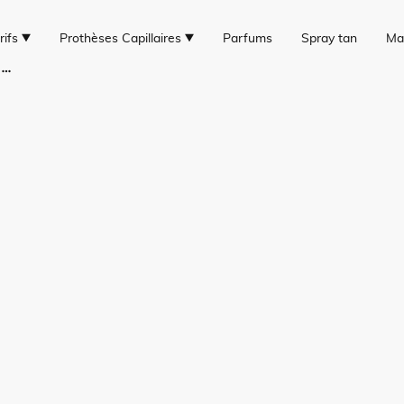
rifs
Prothèses Capillaires
Parfums
Spray tan
Ma