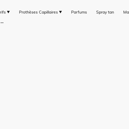
rifs
Prothèses Capillaires
Parfums
Spray tan
Ma