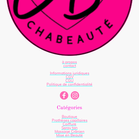
à propos
contact
Informations juridiques
CGV
CGU
Politique de confidentialité
Catégories
Boutique
Prothèses capillaires
Coiffure
Spray tan
Massage Crânien
Mise en Beauté