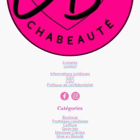
à propos
contact
Informations juridiques
CGV
CGU
Politique de confidentialité
Catégories
Boutique
Prothèses capillaires
Coiffure
Spray tan
Massage Crânien
Mise en Beauté